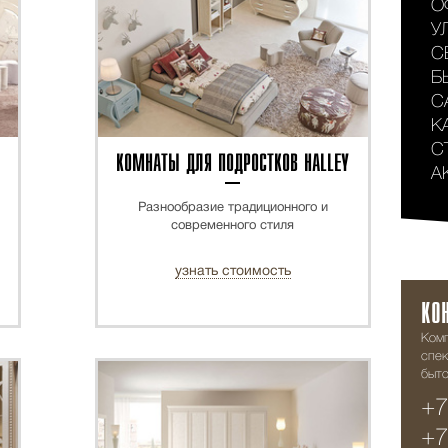
О
У
С
Б
С
К
С
КОМНАТЫ ДЛЯ ПОДРОСТКОВ HALLEY
А
Разнообразие традиционного и
современного стиля
узнать стоимость
КО
Ком
спек
быто
+7
+7