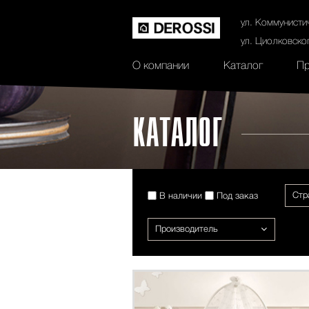
История
Сертификаты
Контак
ул. Коммунисти
ул. Циолковско
О компании
Каталог
Пр
КАТАЛОГ
Стр
В наличии
Под заказ
Производитель