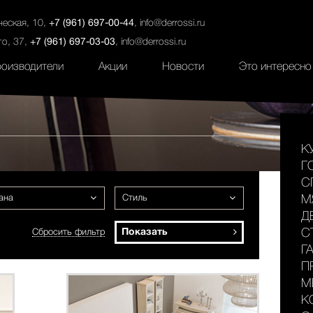
ты
Салоны
Услуги
Наши проекты
ческая, 10,
+7 (961) 697-00-44
,
info@derrossi.ru
го, 37,
+7 (961) 697-03-03
,
info@derrossi.ru
оизводители
Акции
Новости
Это интересно
К
Г
С
ана
Стиль
М
Д
Показать
С
Сбросить фильтр
Г
П
М
К