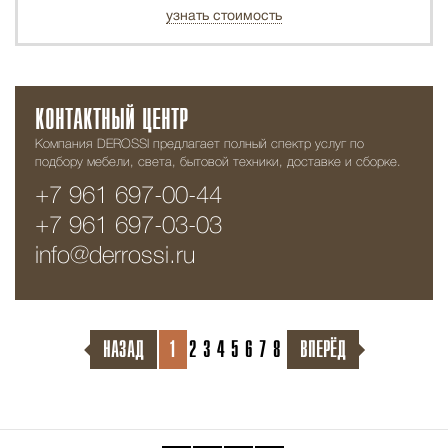
узнать стоимость
КОНТАКТНЫЙ ЦЕНТР
Компания DEROSSI предлагает полный спектр услуг по
подбору мебели, света, бытовой техники, доставке и сборке.
+7 961 697-00-44
+7 961 697-03-03
info@derrossi.ru
НАЗАД
1
2
3
4
5
6
7
8
ВПЕРЁД