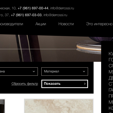
ты
Салоны
Услуги
Наши проекты
ческая, 10,
+7 (961) 697-00-44
,
info@derrossi.ru
го, 37,
+7 (961) 697-03-03
,
info@derrossi.ru
оизводители
Акции
Новости
Это интересно
К
Г
С
ана
Материал
М
Д
Показать
С
Сбросить фильтр
Г
П
М
К