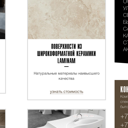
О
У
С
Б
С
К
С
ПОВЕРХНОСТИ ИЗ
А
ШИРОКОФОРМАТНОЙ КЕРАМИКИ
LAMINAM
Натуральные материалы наивысшего
качества
КО
узнать стоимость
Ком
спек
быто
+7
ХИТ
+7