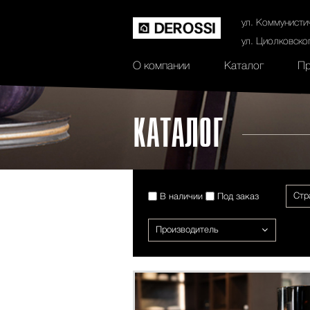
История
Сертификаты
Контак
ул. Коммунисти
ул. Циолковско
О компании
Каталог
Пр
КАТАЛОГ
Стр
В наличии
Под заказ
Производитель