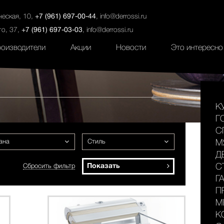
ты
Салоны
Услуги
Наши проекты
ческая, 10,
+7 (961) 697-00-44
,
info@derrossi.ru
го, 37,
+7 (961) 697-03-03
,
info@derrossi.ru
оизводители
Акции
Новости
Это интересно
К
Г
С
ана
Стиль
М
Д
Показать
С
Сбросить фильтр
Г
П
М
К