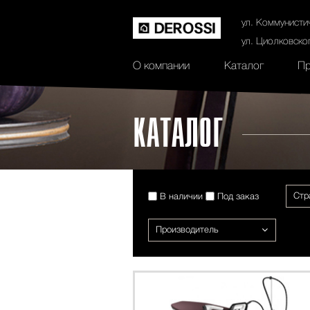
История
Сертификаты
Контак
ул. Коммунисти
ул. Циолковско
О компании
Каталог
Пр
КАТАЛОГ
Стр
В наличии
Под заказ
Производитель
ХИТ