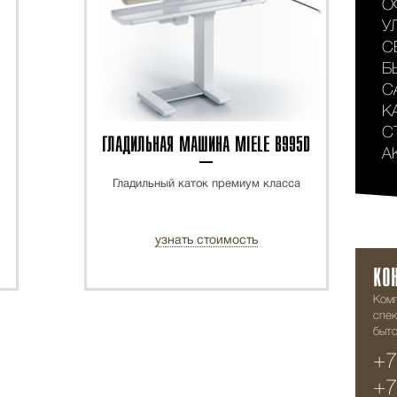
О
У
С
Б
С
К
С
ГЛАДИЛЬНАЯ МАШИНА MIELE B995D
А
Гладильный каток премиум класса
узнать стоимость
КО
Ком
спек
быто
+7
+7