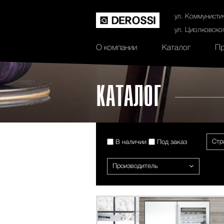
История
Сертификаты
Контак
ул. Коммунисти
ул. Циолковско
О компании
Каталог
Пр
КАТАЛОГ
Стр
В наличии
Под заказ
Производитель