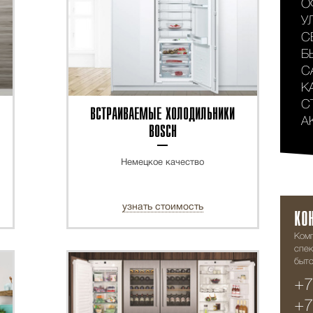
О
У
С
Б
С
К
С
ВСТРАИВАЕМЫЕ ХОЛОДИЛЬНИКИ
А
BOSCH
Немецкое качество
узнать стоимость
КО
Ком
спек
быто
+7
+7