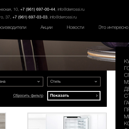
ты
Салоны
Услуги
Наши проекты
ческая, 10,
+7 (961) 697-00-44
,
info@derrossi.ru
го, 37,
+7 (961) 697-03-03
,
info@derrossi.ru
оизводители
Акции
Новости
Это интересно
К
Г
С
ана
Стиль
М
Д
Показать
С
Сбросить фильтр
Г
П
М
К