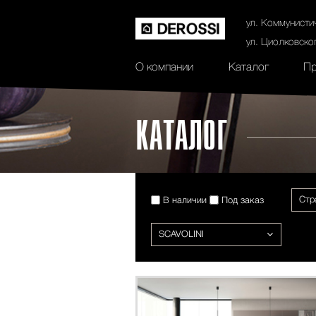
История
Сертификаты
Контак
ул. Коммунисти
ул. Циолковско
О компании
Каталог
Пр
КАТАЛОГ
Стр
В наличии
Под заказ
SCAVOLINI