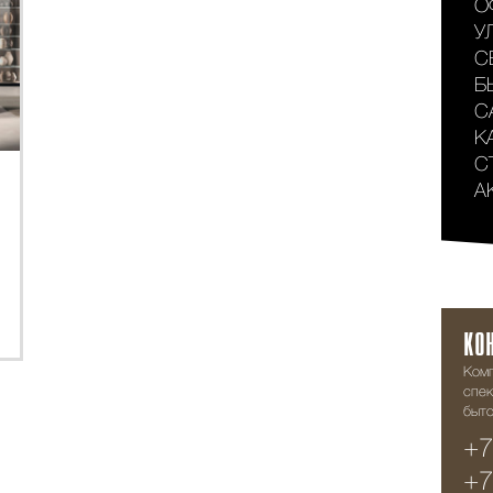
О
У
С
Б
С
К
С
А
КО
Ком
спек
быто
+7
+7