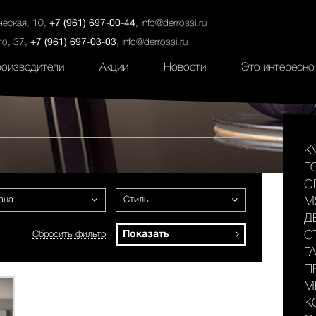
ты
Салоны
Услуги
Наши проекты
ческая, 10,
+7 (961) 697-00-44
,
info@derrossi.ru
го, 37,
+7 (961) 697-03-03
,
info@derrossi.ru
оизводители
Акции
Новости
Это интересно
К
Г
С
ана
Стиль
М
Д
Показать
С
Сбросить фильтр
Г
П
М
К