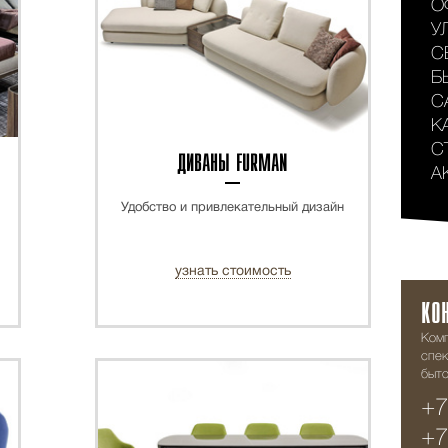
О
У
С
Б
С
К
С
ДИВАНЫ FURMAN
А
Удобство и привлекательный дизайн
узнать стоимость
КО
Ком
спек
быто
+7
+7