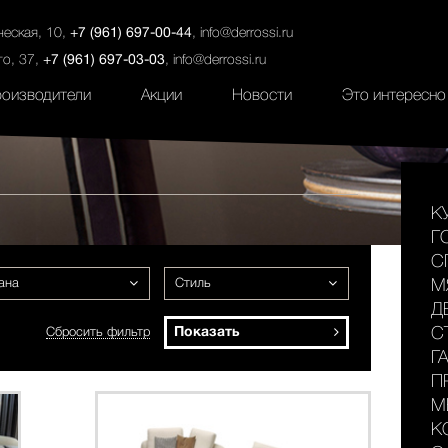
ты
Салоны
Услуги
Наши проекты
ческая, 10,
+7 (961) 697-00-44
,
info@derrossi.ru
го, 37,
+7 (961) 697-03-03
,
info@derrossi.ru
оизводители
Акции
Новости
Это интересно
К
Г
С
ана
Стиль
М
Д
Показать
С
Сбросить фильтр
Г
П
М
К