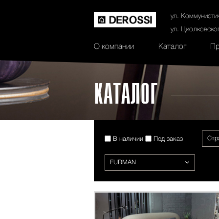
История
Сертификаты
Контак
ул. Коммунисти
ул. Циолковско
О компании
Каталог
Пр
КАТАЛОГ
Стр
В наличии
Под заказ
FURMAN