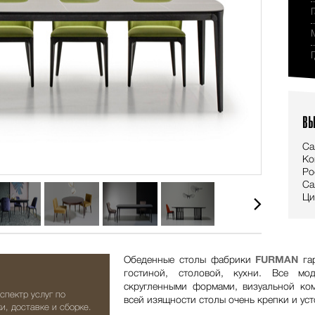
ВЫ
Са
Ко
Ро
Са
Ци
Обеденные столы фабрики
FURMAN
гар
гостиной, столовой, кухни. Все мо
скругленными формами, визуальной ко
спектр услуг по
всей изящности столы очень крепки и ус
и, доставке и сборке.