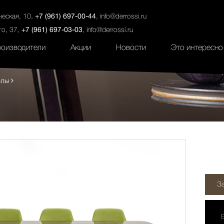
ты
Салоны
Услуги
Наши проекты
ческая, 10,
+7 (961) 697-00-44
,
info@derrossi.ru
го, 37,
+7 (961) 697-03-03
,
info@derrossi.ru
оизводители
Акции
Новости
Это интересно
олы
З