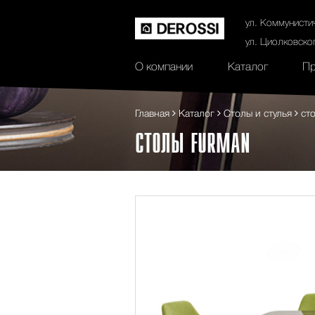
История
Сертификаты
Контак
ул. Коммунисти
ул. Циолковско
О компании
Каталог
Пр
Главная
Каталог
Столы и стулья
ст
СТОЛЫ FURMAN