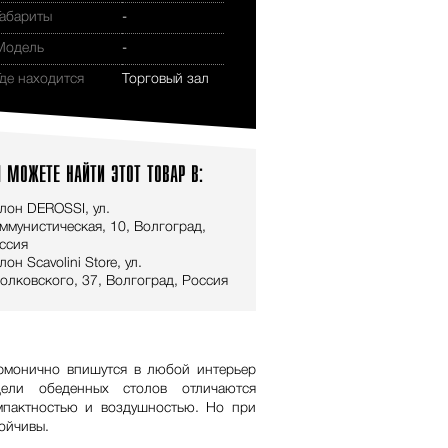
Габариты
-
Модель
-
Где находится
Торговый зал
 МОЖЕТЕ НАЙТИ ЭТОТ ТОВАР В:
лон DEROSSI, ул.
ммунистическая, 10, Волгоград,
ссия
лон Scavolini Store, ул.
олковского, 37, Волгоград, Россия
монично впишутся в любой интерьер
дели обеденных столов отличаются
мпактностью и воздушностью. Но при
тойчивы.