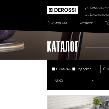
История
Сертификаты
Контак
ул. Коммунисти
ул. Циолковско
О компании
Каталог
Пр
КАТАЛОГ
Стр
В наличии
Под заказ
ASKO