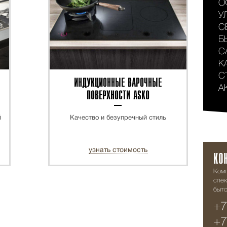
О
У
С
Б
С
К
С
ИНДУКЦИОННЫЕ ВАРОЧНЫЕ
А
ПОВЕРХНОСТИ ASKO
й
Качество и безупречный стиль
узнать стоимость
КО
Ком
спек
быто
+7
+7