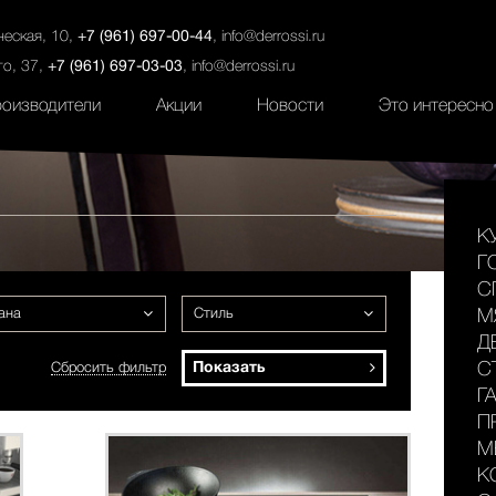
ты
Салоны
Услуги
Наши проекты
ческая, 10,
+7 (961) 697-00-44
,
info@derrossi.ru
го, 37,
+7 (961) 697-03-03
,
info@derrossi.ru
оизводители
Акции
Новости
Это интересно
К
Г
С
ана
Стиль
М
Д
Показать
С
Сбросить фильтр
Г
П
М
К