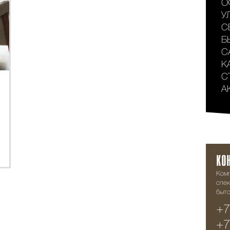
О
У
С
Б
С
К
С
А
КО
Ком
спек
быто
+7
+7