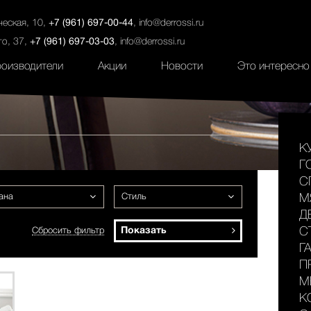
ты
Салоны
Услуги
Наши проекты
ческая, 10,
+7 (961) 697-00-44
,
info@derrossi.ru
го, 37,
+7 (961) 697-03-03
,
info@derrossi.ru
оизводители
Акции
Новости
Это интересно
К
Г
С
ана
Стиль
М
Д
Показать
С
Сбросить фильтр
Г
П
М
К