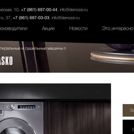
ты
Салоны
Услуги
Наши проекты
ческая, 10,
+7 (961) 697-00-44
,
info@derrossi.ru
го, 37,
+7 (961) 697-03-03
,
info@derrossi.ru
оизводители
Акции
Новости
Это интересно
тиральные и сушильные машины
ASKO
З