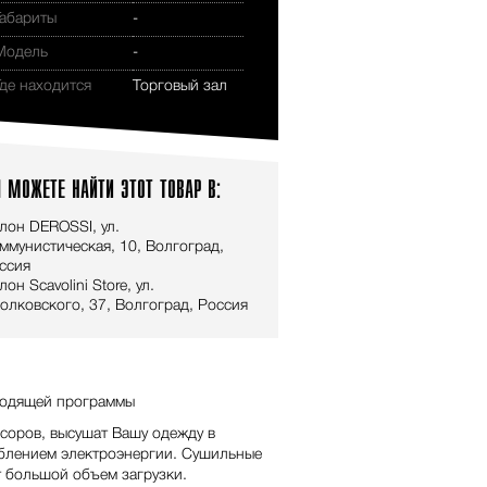
Габариты
-
Модель
-
Где находится
Торговый зал
 МОЖЕТЕ НАЙТИ ЭТОТ ТОВАР В:
лон DEROSSI, ул.
ммунистическая, 10, Волгоград,
ссия
лон Scavolini Store, ул.
олковского, 37, Волгоград, Россия
дходящей программы
оров, высушат Вашу одежду в
блением электроэнергии. Сушильные
 большой объем загрузки.