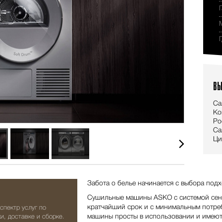
ВЫ
Са
Ко
Ро
Са
Ци
Забота о белье начинается с выбора по
Сушильные машины ASKO с системой сенс
кратчайший срок и с минимальным потре
спектр услуг по
машины просты в использовании и имеют
и, доставке и сборке.