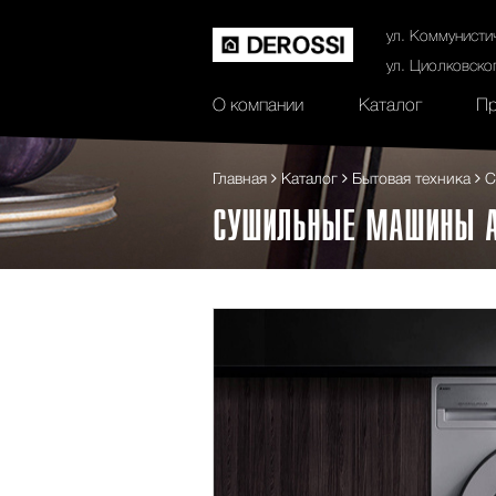
История
Сертификаты
Контак
ул. Коммунисти
ул. Циолковско
О компании
Каталог
Пр
Главная
Каталог
Бытовая техника
С
СУШИЛЬНЫЕ МАШИНЫ 