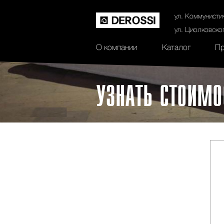
История
Сертификаты
Контак
ул. Коммунисти
ул. Циолковско
О компании
Каталог
Пр
УЗНАТЬ СТОИМО