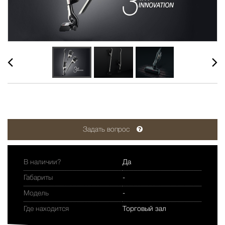
Задать вопрос
В наличии?
Да
Габариты
-
Модель
-
Где находится
Торговый зал