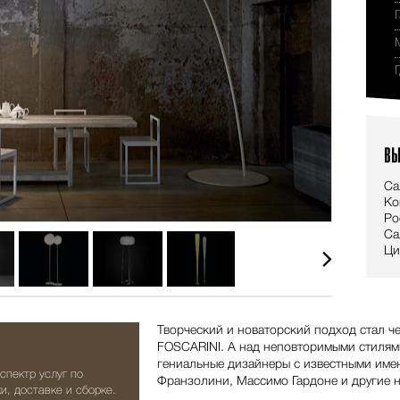
ВЫ
Са
Ко
Ро
Са
Ци
Творческий и новаторский подход стал ч
FOSCARINI. А над неповторимыми стилям
гениальные дизайнеры с известными име
спектр услуг по
Франзолини, Массимо Гардоне и другие 
и, доставке и сборке.