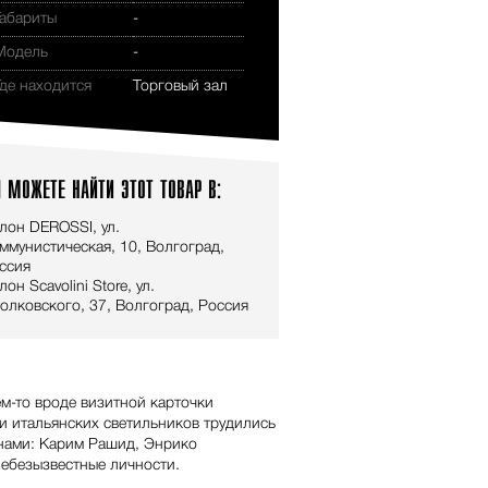
Габариты
-
Модель
-
Где находится
Торговый зал
 МОЖЕТЕ НАЙТИ ЭТОТ ТОВАР В:
лон DEROSSI, ул.
ммунистическая, 10, Волгоград,
ссия
лон Scavolini Store, ул.
олковского, 37, Волгоград, Россия
ем-то вроде визитной карточки
и итальянских светильников трудились
нами: Карим Рашид, Энрико
небезызвестные личности.