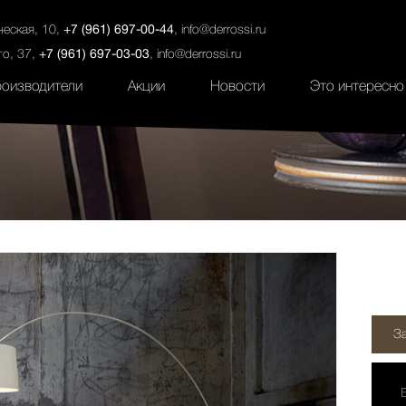
ты
Салоны
Услуги
Наши проекты
ческая, 10,
+7 (961) 697-00-44
,
info@derrossi.ru
го, 37,
+7 (961) 697-03-03
,
info@derrossi.ru
оизводители
Акции
Новости
Это интересно
З