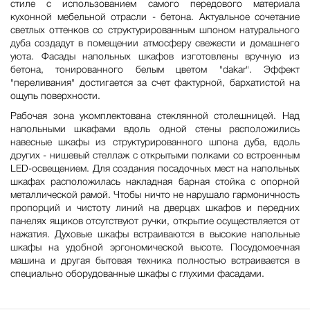
стиле с использованием самого передового материала
кухонной мебельной отрасли - бетона. Актуальное сочетание
светлых оттенков со структурированным шпоном натурального
дуба создадут в помещении атмосферу свежести и домашнего
уюта. Фасады напольных шкафов изготовлены вручную из
бетона, тонированного белым цветом "dakar". Эффект
"переливания" достигается за счет фактурной, бархатистой на
ощупь поверхности.
Рабочая зона укомплектована стеклянной столешницей. Над
напольными шкафами вдоль одной стены расположились
навесные шкафы из структурированного шпона дуба, вдоль
других - нишевый стеллаж с открытыми полками со встроенным
LED-освещением. Для создания посадочных мест на напольных
шкафах расположилась накладная барная стойка с опорной
металлической рамой. Чтобы ничто не нарушало гармоничность
пропорций и чистоту линий на дверцах шкафов и передних
панелях ящиков отсутствуют ручки, открытие осуществляется от
нажатия. Духовые шкафы встраиваются в высокие напольные
шкафы на удобной эргономической высоте. Посудомоечная
машина и другая бытовая техника полностью встраивается в
специально оборудованные шкафы с глухими фасадами.