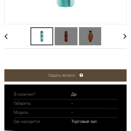
Задать вопрос
В наличии?
Да
Габариты
-
Модель
-
Где находится
Торговый зал