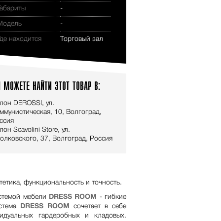
Габариты
-
Модель
-
Где находится
Торговый зал
 МОЖЕТЕ НАЙТИ ЭТОТ ТОВАР В:
лон DEROSSI, ул.
ммунистическая, 10, Волгоград,
ссия
лон Scavolini Store, ул.
олковского, 37, Волгоград, Россия
тетика, функциональность и точность.
истемой мебели
DRESS ROOM
- гибкие
истема
DRESS ROOM
сочетает в себе
идуальных гардеробных и кладовых.