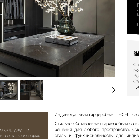
ВЫ
Са
Ко
Ро
Са
Ци
Индивидуальная гардеробная LEICHT - эс
Стильно обставленная гардеробная с с
решения для любого пространства. С
спектр услуг по
стиль и функциональность для индив
и, доставке и сборке.