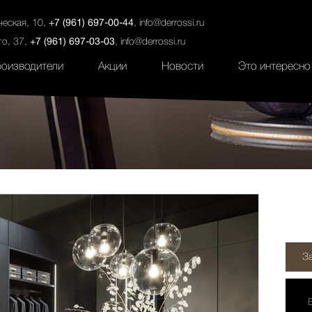
ты
Салоны
Услуги
Наши проекты
ческая, 10,
+7 (961) 697-00-44
,
info@derrossi.ru
го, 37,
+7 (961) 697-03-03
,
info@derrossi.ru
оизводители
Акции
Новости
Это интересно
З