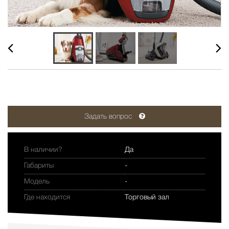
Задать вопрос
В наличии?
Да
Габариты
-
Модель
-
Где находится
Торговый зал